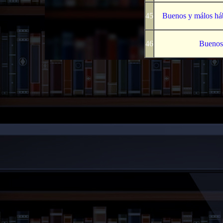
45
Buenos y málos hábi
46
Buenos 