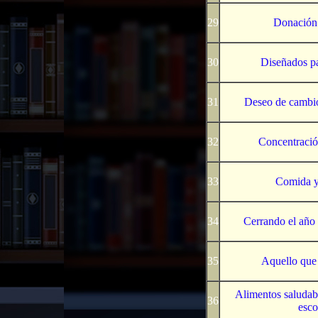
29
Donación 
30
Diseñados p
31
Deseo de cambio
32
Concentració
33
Comida y 
34
Cerrando el año y
35
Aquello que 
Alimentos saludabl
36
esco