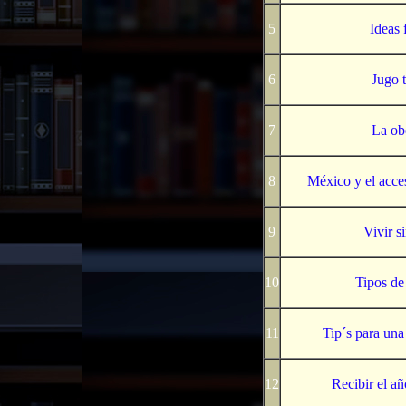
5
Ideas 
6
Jugo t
7
La ob
8
México y el acces
9
Vivir si
10
Tipos de
11
Tip´s para una
12
Recibir el a