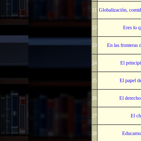
21
Globalización, comid
22
Eres lo 
23
En las fronteras 
24
El princip
25
El papel de
26
El derecho 
27
El ch
28
Educarno