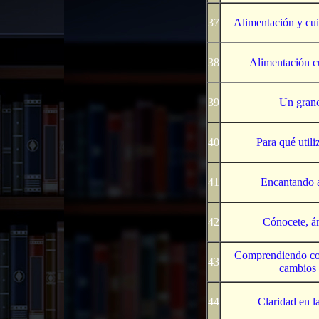
37
Alimentación y cui
38
Alimentación cu
39
Un grano
40
Para qué utiliz
41
Encantando a
42
Cónocete, ám
Comprendiendo co
43
cambios 
44
Claridad en l