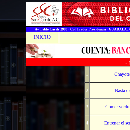
Av. Pablo Casals 2983 - Col. Prados Providencia - GUADALAJA
-
1
Chayotes
2
Basta d
3
Comer verdura
4
Entrenar el se