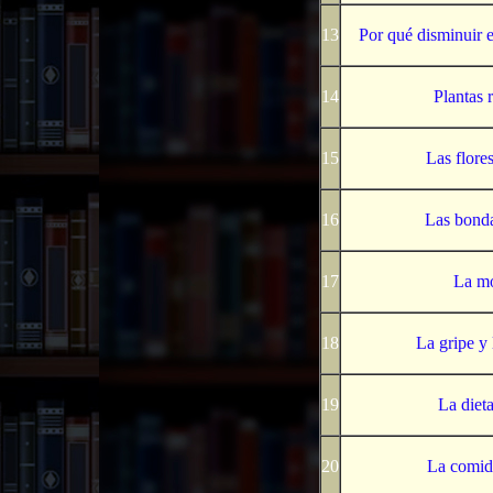
13
Por qué disminuir 
14
Plantas r
15
Las flores
16
Las bonda
17
La mo
18
La gripe y 
19
La diet
20
La comida