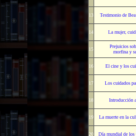
13
Testimonio de Bea
14
La mujer, cuid
Prejuicios sob
15
morfina y s
16
El cine y los cu
17
Los cuidados pal
18
Introducción a
19
La muerte en la cu
20
Día mundial de los 