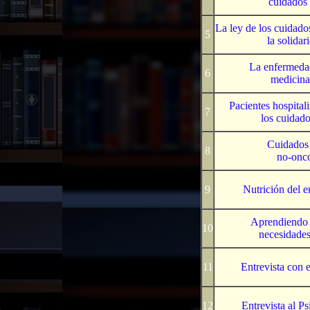
cuidados 
La ley de los cuidados
5
la solidar
La enfermedad
6
medicina 
Pacientes hospitali
7
los cuidado
Cuidados 
8
no-onco
9
Nutrición del e
Aprendiendo a
10
necesidades 
11
Entrevista con e
12
Entrevista al Ps