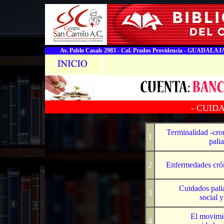
Av. Pablo Casals 2983 - Col. Prados Providencia - GUADALAJA
- CUID
Terminalidad -cro
1
palia
2
Enfermedades crón
Cuidados palia
3
social y
El movimie
4