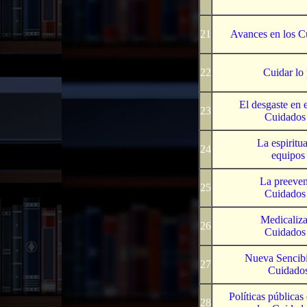
21
Avances en los Cu
22
Cuidar lo 
El desgaste en e
23
Cuidados 
La espiritua
24
equipos 
La preeven
25
Cuidados 
Medicaliza
26
Cuidados 
Nueva Sencibil
27
Cuidados
Políticas públicas 
28