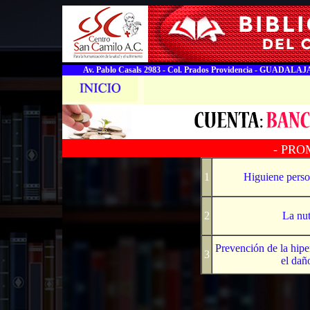
Av. Pablo Casals 2983 - Col. Prados Providencia - GUADALAJA
- PRO
1
Higuiene perso
2
La nut
Prevención de la hiper
3
el dañ