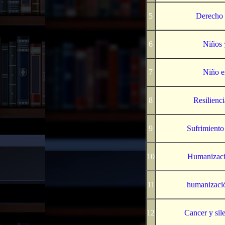
5
Derecho a
6
Niños 
7
Niño e
8
Resilienci
9
Sufrimiento 
10
Humanizació
11
humanizació
12
Cancer y sil