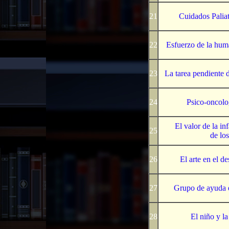
21
Cuidados Paliat
22
Esfuerzo de la hum
23
La tarea pendiente d
24
Psico-oncolog
El valor de la in
25
de los
26
El arte en el de
27
Grupo de ayuda e
28
El niño y l