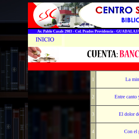
Av. Pablo Casals 2983 - Col. Prados Providencia - GUADALAJA
1
La min
2
Entre canto 
3
El dolor d
4
Con el 